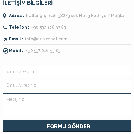
İLETİŞİM BİLGİLERİ
Adres :
Patlangıç mah. 382/3 sok No : 3 Fethiye / Muğla
Telefon :
+90 537 216 93 83
Email :
info@erisinsaat.com
Mobil :
+90 537 216 93 83
FORMU GÖNDER