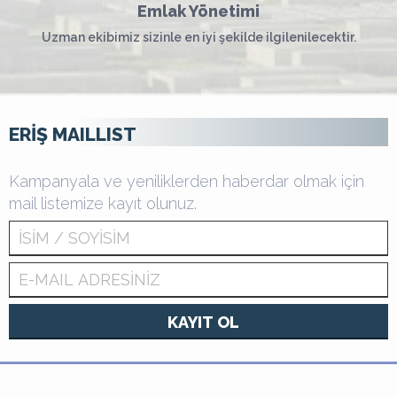
Emlak Yönetimi
Uzman ekibimiz sizinle en iyi şekilde ilgilenilecektir.
ERİŞ MAILLIST
Kampanyala ve yeniliklerden haberdar olmak için
mail listemize kayıt olunuz.
KAYIT OL